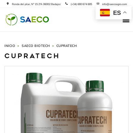
Ir
Ronda del pilar, Nº 15 2ºA 06002 Badajoz
(+34) 680 674 685
info@saecoagro.com
al
ES
M
contenido
SAECO B
SOLICIT
INICIO
>
SAECO BIOTECH
>
CUPRATECH
CupraTech