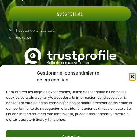
SUSCRBIRME
Política de privacidad
Cookies
Gestionar el consentimiento
de las cookies
Para ofrecer las mejores experiencias, utilizamos tecnologías como las
cookies para almacenar y/o acceder a la información del dispositivo. El
Copyright © 2022 | SAECO - Todos los derechos reservados | Diseño y
consentimiento de estas tecnologías nos permitirá procesar datos como el
Desarrollo Web de
Agencia Marketing DigitalGrowth®
comportamiento de navegación o las identificaciones únicas en este sitio.
No consentir o retirar el consentimiento, puede afectar negativamente a
ciertas características y funciones.
Aceptar