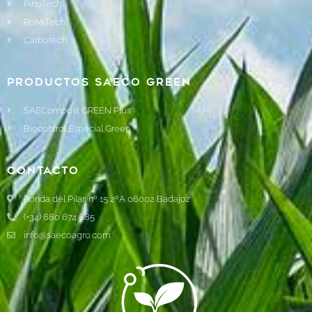
PinoTech
RoMiTech
Carbotech
Productos Saeco Green
SAECompost GREEN Plus
Biocontrol Especial Green
Contacto
Ronda del Pilar, nº 15 2ºA 06002 Badajoz
(+34) 680 674 685
info@saecoagro.com