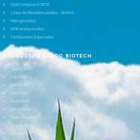
SAECompost FORTE
Línea de Bioestimulantes - Biofort
Nitrogenados
NPK enriquecidos
Fertilizantes Especiales
Productos Saeco Biotech
CupraTech
EquiTech
OrtiTech
LeciTech
QuitoTech
Sol-K-Tech
Frost-Pro-Tech
Soapk-Tech
CitroTech