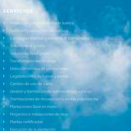
Servicios
Protección y regeneración de suelos
Nutrición y protección de cultivos
Estrategias estrictas y estrategias combinadas
Soluciones a la carta
Soluciones feed grade
Transformaciones de riego
Dirección técnica de plantaciones
Legalizaciones de balsas y presas
Cambio de uso de suelo
Gestión y tramitación de subvenciones agrarias
Tramitaciones de recolección y ventas poscosecha
Plantaciones llave en mano
Proyectos e instalaciones de riego
Plantas certificadas
Ejecución de la plantación