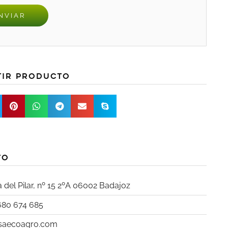
tir producto
to
 del Pilar, nº 15 2ºA 06002 Badajoz
 680 674 685
saecoagro.com