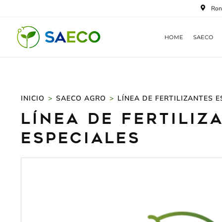
Ir
Ron
al
contenido
HOME
SAECO
INICIO
>
SAECO AGRO
>
LÍNEA DE FERTILIZANTES E
Línea de Fertiliz
Especiales