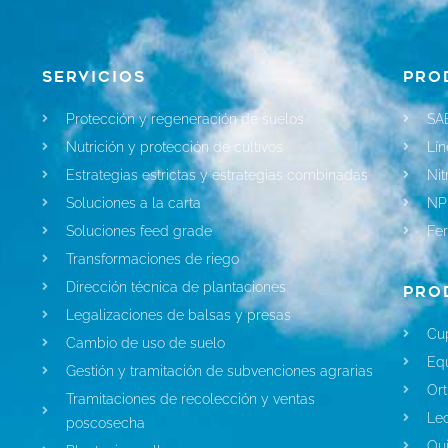
Servicios
Pro
Protección y regeneración de suelos
SA
Nutrición y protección de cultivos
Lín
Estrategias estrictas y estrategias combinadas
Ni
Soluciones a la carta
NP
Soluciones feed grade
Fer
Transformaciones de riego
Dirección técnica de plantaciones
Pro
Legalizaciones de balsas y presas
Cu
Cambio de uso de suelo
Eq
Gestión y tramitación de subvenciones agrarias
Ort
Tramitaciones de recolección y ventas
Le
poscosecha
Qui