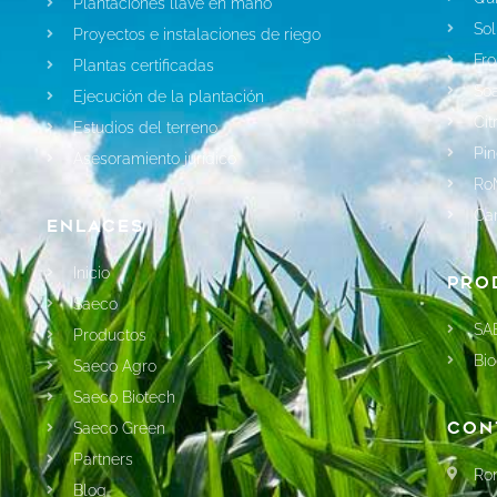
Plantaciones llave en mano
Sol
Proyectos e instalaciones de riego
Fro
Plantas certificadas
So
Ejecución de la plantación
Cit
Estudios del terreno
Pin
Asesoramiento jurídico
Ro
Ca
Enlaces
Inicio
Pro
Saeco
SA
Productos
Bio
Saeco Agro
Saeco Biotech
Con
Saeco Green
Partners
Ron
Blog