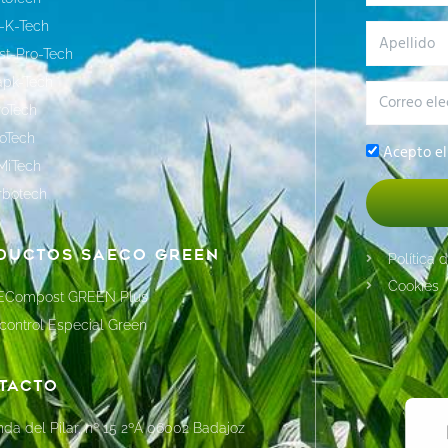
-K-Tech
Apellido
st-Pro-Tech
apk-Tech
Correo
roTech
electrónic
oTech
Privacidad
Acepto e
MiTech
rbotech
ductos Saeco Green
Política 
Cookies
ECompost GREEN Plus
control Especial Green
tacto
da del Pilar, nº 15 2ºA 06002 Badajoz