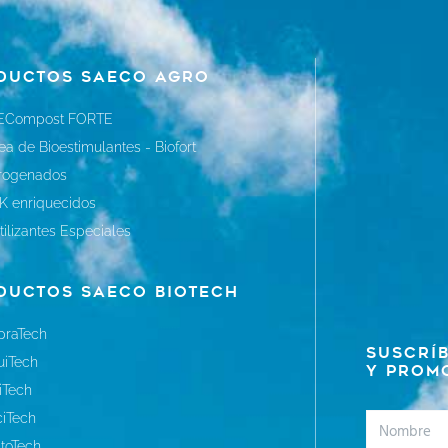
ductos Saeco Agro
ECompost FORTE
ea de Bioestimulantes - Biofort
trogenados
K enriquecidos
tilizantes Especiales
ductos Saeco Biotech
praTech
Suscríb
uiTech
y prom
iTech
ciTech
Nombre
toTech