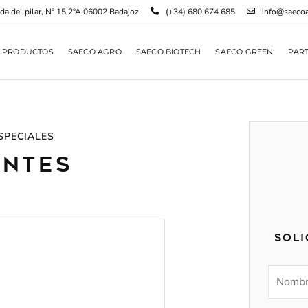
da del pilar, Nº 15 2ºA 06002 Badajoz
(+34) 680 674 685
info@saeco
PRODUCTOS
SAECO AGRO
SAECO BIOTECH
SAECO GREEN
PAR
SPECIALES
antes
Soli