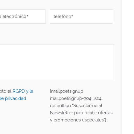
pto el
RGPD y la
[mailpoetsignup
 de privacidad
mailpoetsignup-204 list:4
default:on "Suscribirme al
Newsletter para recibir ofertas
y promociones especiales"]