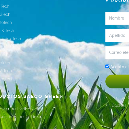
y prom
iTech
ciTech
Nombre
toTech
-K-Tech
Apellido
st-Pro-Tech
apk-Tech
Correo
roTech
electrónic
oTech
Privacidad
Acepto e
MiTech
rbotech
ductos Saeco Green
Política 
Cookies
ECompost GREEN Plus
control Especial Green