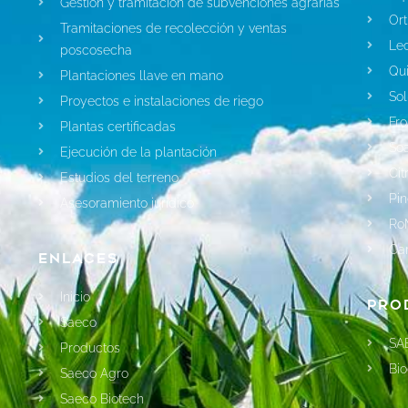
Gestión y tramitación de subvenciones agrarias
Ort
Tramitaciones de recolección y ventas
Le
poscosecha
Qui
Plantaciones llave en mano
Sol
Proyectos e instalaciones de riego
Fro
Plantas certificadas
So
Ejecución de la plantación
Cit
Estudios del terreno
Pin
Asesoramiento jurídico
Ro
Ca
Enlaces
Inicio
Pro
Saeco
SA
Productos
Bio
Saeco Agro
Saeco Biotech