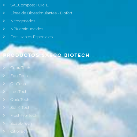
SAECompost FORTE
Línea de Bioestimulantes - Biofort
Nitrogenados
NPK enriquecidos
Fertilizantes Especiales
Productos Saeco Biotech
CupraTech
EquiTech
OrtiTech
LeciTech
QuitoTech
Sol-K-Tech
Frost-Pro-Tech
Soapk-Tech
CitroTech