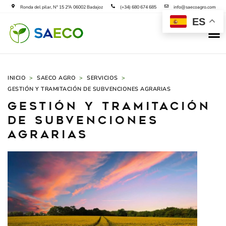
Ir
Ronda del pilar, Nº 15 2ºA 06002 Badajoz
(+34) 680 674 685
info@saecoagro.com
al
ES
M
contenido
SAECO B
SOLICIT
INICIO
>
SAECO AGRO
>
SERVICIOS
>
GESTIÓN Y TRAMITACIÓN DE SUBVENCIONES AGRARIAS
Gestión y tramitación
de subvenciones
agrarias