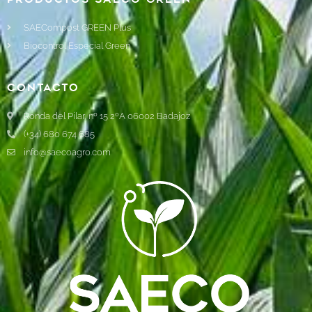
SAECompost GREEN Plus
Biocontrol Especial Green
Contacto
Ronda del Pilar, nº 15 2ºA 06002 Badajoz
(+34) 680 674 685
info@saecoagro.com