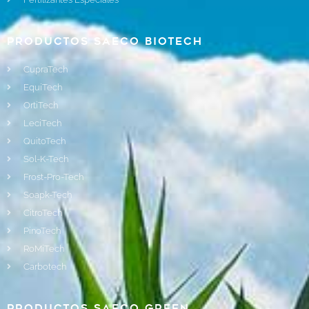
Productos Saeco Biotech
CupraTech
EquiTech
OrtiTech
LeciTech
QuitoTech
Sol-K-Tech
Frost-Pro-Tech
Soapk-Tech
CitroTech
PinoTech
RoMiTech
Carbotech
Productos Saeco Green