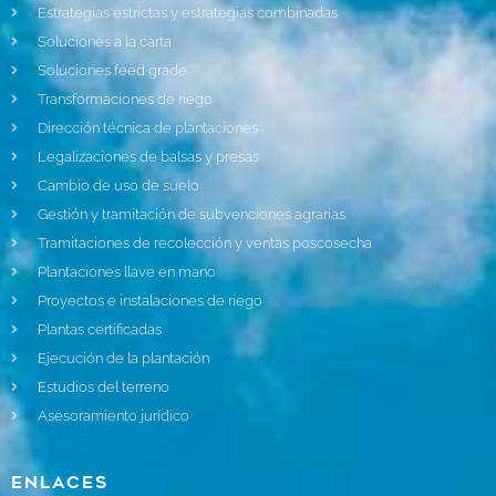
Estrategias estrictas y estrategias combinadas
Soluciones a la carta
Soluciones feed grade
Transformaciones de riego
Dirección técnica de plantaciones
Legalizaciones de balsas y presas
Cambio de uso de suelo
Gestión y tramitación de subvenciones agrarias
Tramitaciones de recolección y ventas poscosecha
Plantaciones llave en mano
Proyectos e instalaciones de riego
Plantas certificadas
Ejecución de la plantación
Estudios del terreno
Asesoramiento jurídico
Enlaces