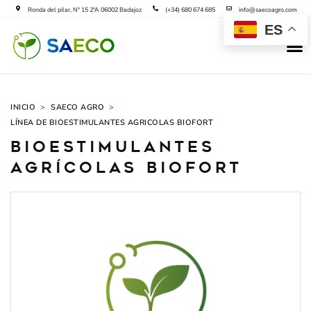
Ir
Ronda del pilar, Nº 15 2ºA 06002 Badajoz
(+34) 680 674 685
info@saecoagro.com
al
ES
M
contenido
SAECO B
SOLICIT
INICIO
>
SAECO AGRO
>
LÍNEA DE BIOESTIMULANTES AGRICOLAS BIOFORT
BIOESTIMULANTES
AgrÍCOLAS Biofort