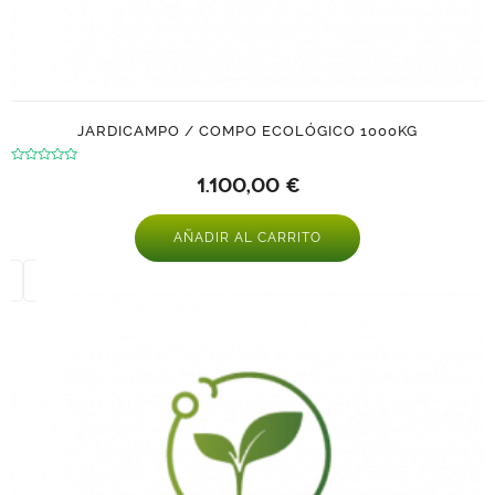
JARDICAMPO / COMPO ECOLÓGICO 1000KG
Valorado
1.100,00
€
con
0
de
5
AÑADIR AL CARRITO