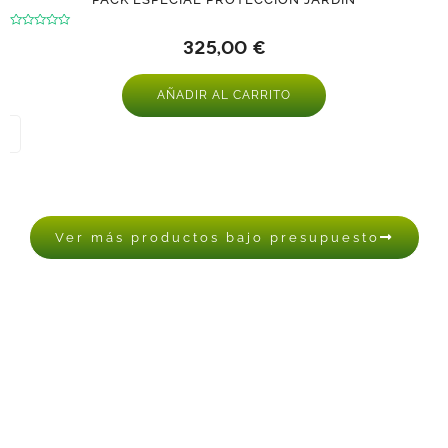
Valorado
325,00
€
con
0
de
5
AÑADIR AL CARRITO
Ver más productos bajo presupuesto