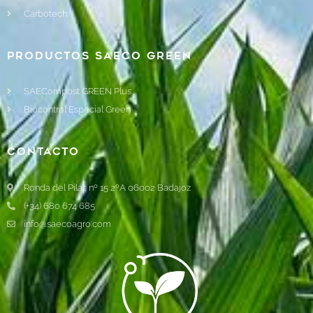
Carbotech
Productos Saeco Green
SAECompost GREEN Plus
Biocontrol Especial Green
Contacto
Ronda del Pilar, nº 15 2ºA 06002 Badajoz
(+34) 680 674 685
info@saecoagro.com