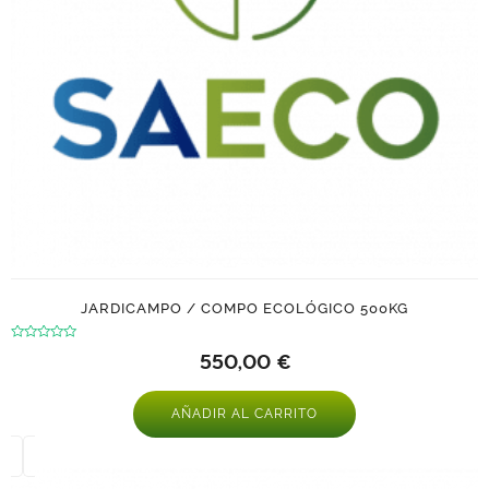
JARDICAMPO / COMPO ECOLÓGICO 500KG
Valorado
550,00
€
con
0
de
5
AÑADIR AL CARRITO