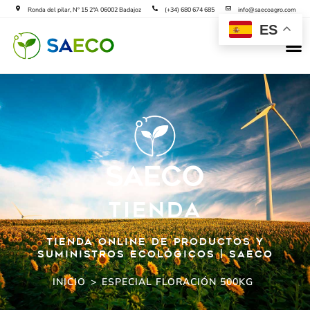
Ir
Ronda del pilar, Nº 15 2ºA 06002 Badajoz
(+34) 680 674 685
info@saecoagro.com
al
ES
M
contenido
SAECO B
SOLICIT
TIenda
Tienda online de productos y
suministros ecológicos | SAECO
INICIO
>
ESPECIAL FLORACIÓN 500KG