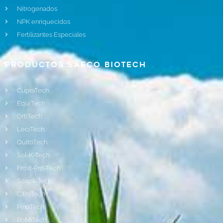
Nitrogenados
NPK enriquecidos
Fertilizantes Especiales
Productos Saeco Biotech
CupraTech
EquiTech
OrtiTech
LeciTech
QuitoTech
Sol-K-Tech
Frost-Pro-Tech
Soapk-Tech
CitroTech
PinoTech
RoMiTech