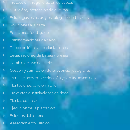
Protección y regeneración de suelos
Nutrición y protección de cultivos
Estrategias estrictas y estrategias combinadas
Soluciones a la carta
Soluciones feed grade
Transformaciones de riego
Dirección técnica de plantaciones
Legalizaciones de balsas y presas
Cambio de uso de suelo
Gestión y tramitación de subvenciones agrarias
Tramitaciones de recolección y ventas poscosecha
Plantaciones llave en mano
Proyectos e instalaciones de riego
Plantas certificadas
Ejecución de la plantación
Estudios del terreno
Asesoramiento jurídico